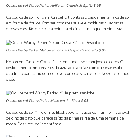
Óculos de sol Warby Parker Hollis em Grapefruit Spritz $ 95
Os óculos de sol Hollis em Grapefruit Spritz são basicamente raios de sol
em forma de óculos. Com seu tom rosa suave e molduras quadradas
grossas, eles dão glamour à beira da piscina e um toque minimalista.
Óculos Warby Parker Melton em cristal Cáspio desbotado $ 95
Melton em Caspian Crystal Fade tem tudo a ver com jogo de cores. O
desbotamento em tons frios do azul ao claro faz com que esse estilo
quadrado pareça moderno e leve, como se seu rosto estivesse refletindo
o céu.
Óculos de sol Warby Parker Millie em Jet Black $ 95
Os óculos de sol Millie em Jet Black são dramáticos com um formato oval
de olho de gato que parece saído da primeira fila de uma semana de
moda. É dar atitude instantânea.