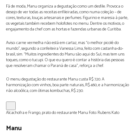
Fã de moda, Manu organiza a degustação como um desfile. Provoca o
desejo de ver todas as receitas enfileiradas, como numa coleção – de
cores, texturas, louças artesanais e perfumes. Figurino e maresia à parte,
os vegetais também recebem holofotes no menu. Dentre os motivos, o
engajamento da chef com as hortas e fazendas urbanas de Curitiba.
Aviso: carne vermelha não está em cartaz, mas “o melhor picolé do
mundo”, segundo a confeiteira Vanessa Lima, feito com castanha-do-
brasil, sim. “Muitos ingredientes do Manu são aqui do Sul, mas tem uns
toques, como o tucupi. O que eu quero é contar a história das pessoas
que resolveram chamar o Paraná de casa”, reforça a chef.
O menu degustação do restaurante Manu custa R$ 720. A
harmonização com vinhos, boa parte naturais, R$ 460, e a harmonização
não alcoólica, com ótimas kombuchas, R$ 230.
Alcachofra e Frango, prato do restaurante Manu
Foto:
Rubens Kato
Manu