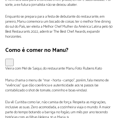
sorte, a ex-futura jornalista não se deixou abater.
Enquanto se prepara para a festa de debutante do restaurante, em
janeiro, Manu comemora um bocado de coisas: ter o melhor fine dining
do sul do País, ser eleita a Melhor Chef Mulher da América Latina pelo 50
Best Restaurants 2022, adentrar The Best Chef Awards, expandir
horizontes.
Como é comer no Manu?
Vieira com Mel de Saiqui, do restaurante Manu
Foto:
Rubens Kato
Manu chama o menu de “mar • horta • campo”, porém, fala mesmo de
“vivências” que dão coerência e autenticidade aos 14 passos (se
contabilizado o shot de tomate, cominho e boas-vindas).
Ela vê Curitiba como lar, não camisa de força. Respeita as migrações,
inclusive as suas. Zero acomodada, a cozinheira viaja o mundo. A maior
parte do tempo botando a barriga no fogão, um mês por ano tecendo
histórias com as filhas Helena, 10, e Maria, 9.