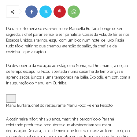
Dá um certo nervoso escrever sobre Manoella Buffara. Longe de ser
segredo, a chef paranaense ia ser jornalista. Coisas da vida, de férias nos
Estados Unidos, alternou esqui com um bico num hotel de luxo. Fazia
tudo tão direitinho que chamou atenção do salão, da chefia e da
cozinha – que a raptou.
Da descoberta da vocação ao estágio no Noma, na Dinamarca, a noção
de tempo escapuliu. Ficou apertada numa caixinha de lembranças e
aprendizados, juntos a uma temporada na Itália. Explodiu em 2011, com a
inauguração do Manu, em Curitiba.
Manu Buffara, chef do restaurante Manu
Foto:
Helena Peixoto
A cozinheira não tinha 30 anos, mas tinha percorrido o Paraná
coletando produtos e produtores que abasteceriam seu menu
degustação. De cara, a cidade meio que torceu o nariz ao formato rígido
e nem deu bola para a conexão entre pratos, terroir e sazonalidade. Por