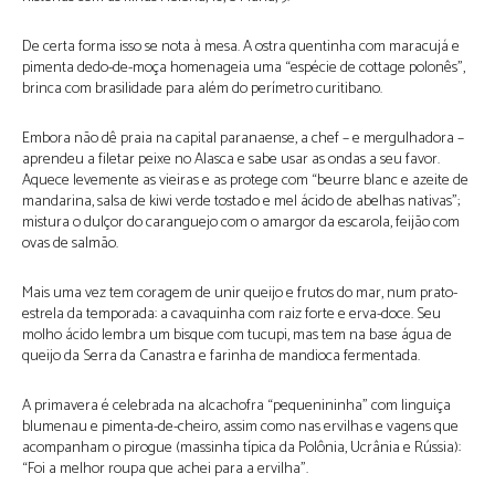
De certa forma isso se nota à mesa. A ostra quentinha com maracujá e
pimenta dedo-de-moça homenageia uma “espécie de cottage polonês”,
brinca com brasilidade para além do perímetro curitibano.
Embora não dê praia na capital paranaense, a chef – e mergulhadora –
aprendeu a filetar peixe no Alasca e sabe usar as ondas a seu favor.
Aquece levemente as vieiras e as protege com “beurre blanc e azeite de
mandarina, salsa de kiwi verde tostado e mel ácido de abelhas nativas”;
mistura o dulçor do caranguejo com o amargor da escarola, feijão com
ovas de salmão.
Mais uma vez tem coragem de unir queijo e frutos do mar, num prato-
estrela da temporada: a cavaquinha com raiz forte e erva-doce. Seu
molho ácido lembra um bisque com tucupi, mas tem na base água de
queijo da Serra da Canastra e farinha de mandioca fermentada.
A primavera é celebrada na alcachofra “pequenininha” com linguiça
blumenau e pimenta-de-cheiro, assim como nas ervilhas e vagens que
acompanham o pirogue (massinha típica da Polônia, Ucrânia e Rússia):
“Foi a melhor roupa que achei para a ervilha”.