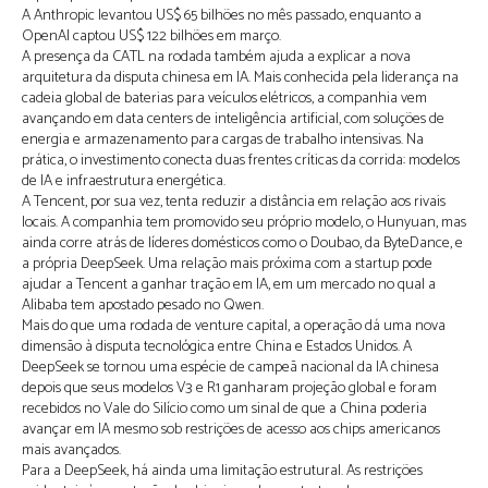
A Anthropic levantou US$ 65 bilhões no mês passado, enquanto a
OpenAI captou US$ 122 bilhões em março.
A presença da CATL na rodada também ajuda a explicar a nova
arquitetura da disputa chinesa em IA. Mais conhecida pela liderança na
cadeia global de baterias para veículos elétricos, a companhia vem
avançando em data centers de inteligência artificial, com soluções de
energia e armazenamento para cargas de trabalho intensivas. Na
prática, o investimento conecta duas frentes críticas da corrida: modelos
de IA e infraestrutura energética.
A Tencent, por sua vez, tenta reduzir a distância em relação aos rivais
locais. A companhia tem promovido seu próprio modelo, o Hunyuan, mas
ainda corre atrás de líderes domésticos como o Doubao, da ByteDance, e
a própria DeepSeek. Uma relação mais próxima com a startup pode
ajudar a Tencent a ganhar tração em IA, em um mercado no qual a
Alibaba tem apostado pesado no Qwen.
Mais do que uma rodada de venture capital, a operação dá uma nova
dimensão à disputa tecnológica entre China e Estados Unidos. A
DeepSeek se tornou uma espécie de campeã nacional da IA chinesa
depois que seus modelos V3 e R1 ganharam projeção global e foram
recebidos no Vale do Silício como um sinal de que a China poderia
avançar em IA mesmo sob restrições de acesso aos chips americanos
mais avançados.
Para a DeepSeek, há ainda uma limitação estrutural. As restrições