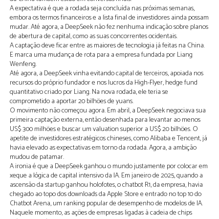
A expectativa é que a rodada seja concluída nas próximas semanas,
embora os termos financeiros e a lista final de investidores ainda possam
mudar. Até agora, a DeepSeek não fez nenhuma indicação sobre planos
de abertura de capital, como as suas concorrentes ocidentais.
A captação deve ficar entre as maiores de tecnologia já feitas na China.
E marca uma mudança de rota para a empresa fundada por Liang
Wenfeng.
Até agora, a DeepSeek vinha evitando capital de terceiros, apoiada nos
recursos do próprio fundador e nos lucros da High-Flyer, hedge fund
quantitativo criado por Liang. Na nova rodada, ele teria se
comprometido a aportar 20 bilhões de yuans.
O movimento não começou agora. Em abril, a DeepSeek negociava sua
primeira captação externa, então desenhada para levantar ao menos
US$ 300 milhões e buscar um valuation superior a US$ 20 bilhões. O
apetite de investidores estratégicos chineses, como Alibaba e Tencent, já
havia elevado as expectativas em torno da rodada. Agora, a ambição
mudou de patamar.
A ironia é que a DeepSeek ganhou o mundo justamente por colocar em
xeque a lógica de capital intensivo da IA. Em janeiro de 2025, quando a
ascensão da startup ganhou holofotes, o chatbot R1, da empresa, havia
chegado ao topo dos downloads da Apple Store e entrado no top 10 do
Chatbot Arena, um ranking popular de desempenho de modelos de IA.
Naquele momento, as ações de empresas ligadas à cadeia de chips