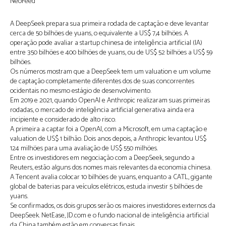
NeoFeed
A DeepSeek prepara sua primeira rodada de captação e deve levantar
cerca de 50 bilhões de yuans, o equivalente a US$ 7,4 bilhões. A
operação pode avaliar a startup chinesa de inteligência artificial (IA)
entre 350 bilhões e 400 bilhões de yuans, ou de US$ 52 bilhões a US$ 59
bilhões.
Os números mostram que a DeepSeek tem um valuation e um volume
de captação completamente diferentes dos de suas concorrentes
ocidentais no mesmo estágio de desenvolvimento.
Em 2019 e 2021, quando OpenAI e Anthropic realizaram suas primeiras
rodadas, o mercado de inteligência artificial generativa ainda era
incipiente e considerado de alto risco.
A primeira a captar foi a OpenAI, com a Microsoft, em uma captação e
valuation de US$ 1 bilhão. Dois anos depois, a Anthropic levantou US$
124 milhões para uma avaliação de US$ 550 milhões.
Entre os investidores em negociação com a DeepSeek, segundo a
Reuters, estão alguns dos nomes mais relevantes da economia chinesa.
A Tencent avalia colocar 10 bilhões de yuans, enquanto a CATL, gigante
global de baterias para veículos elétricos, estuda investir 5 bilhões de
yuans.
Se confirmados, os dois grupos serão os maiores investidores externos da
DeepSeek. NetEase, JD.com e o fundo nacional de inteligência artificial
da China também estão em conversas finais.