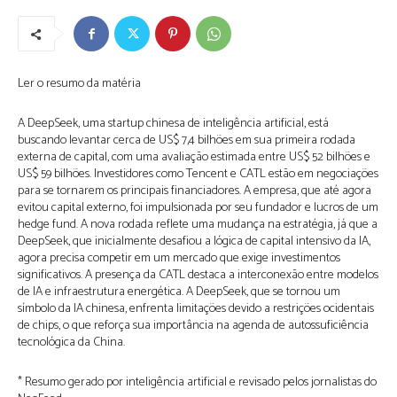
Ler o resumo da matéria
A DeepSeek, uma startup chinesa de inteligência artificial, está
buscando levantar cerca de US$ 7,4 bilhões em sua primeira rodada
externa de capital, com uma avaliação estimada entre US$ 52 bilhões e
US$ 59 bilhões. Investidores como Tencent e CATL estão em negociações
para se tornarem os principais financiadores. A empresa, que até agora
evitou capital externo, foi impulsionada por seu fundador e lucros de um
hedge fund. A nova rodada reflete uma mudança na estratégia, já que a
DeepSeek, que inicialmente desafiou a lógica de capital intensivo da IA,
agora precisa competir em um mercado que exige investimentos
significativos. A presença da CATL destaca a interconexão entre modelos
de IA e infraestrutura energética. A DeepSeek, que se tornou um
símbolo da IA chinesa, enfrenta limitações devido a restrições ocidentais
de chips, o que reforça sua importância na agenda de autossuficiência
tecnológica da China.
* Resumo gerado por inteligência artificial e revisado pelos jornalistas do