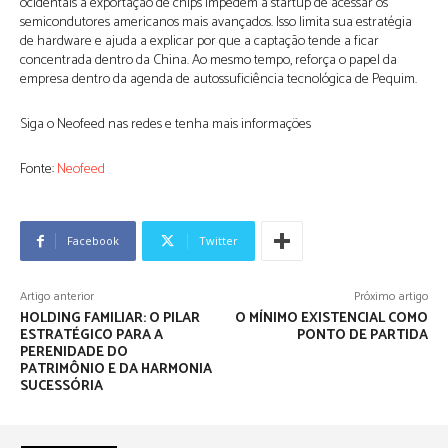
ocidentais à exportação de chips impedem a startup de acessar os
semicondutores americanos mais avançados. Isso limita sua estratégia
de hardware e ajuda a explicar por que a captação tende a ficar
concentrada dentro da China. Ao mesmo tempo, reforça o papel da
empresa dentro da agenda de autossuficiência tecnológica de Pequim.
Siga o Neofeed nas redes e tenha mais informações
Fonte:
Neofeed
Facebook
Twitter
Artigo anterior
Próximo artigo
HOLDING FAMILIAR: O PILAR
O MÍNIMO EXISTENCIAL COMO
ESTRATÉGICO PARA A
PONTO DE PARTIDA
PERENIDADE DO
PATRIMÔNIO E DA HARMONIA
SUCESSÓRIA