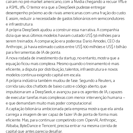
caíram no pré-market americano, com a Nvidia chegando a recuar 11% e
a ASML, 9%. O temor era que a DeepSeek pudesse entregar
desempenho próximo ao de rivais americanas com uma fração do custo.
E assim, reduzir a necessidade de gastos bilionários em semicondutores
e infraestrutura.
A própria DeepSeek ajudou a construir essa narrativa. A companhia
dizia que seus últimos modelos haviam custado US$ 5,6 milhões para
serem treinados. A comparação era poderosa: Dario Amodei, CEO da
Anthropic, já havia estimado custos entre US$ 100 milhões e US$ 1 bilhão
para ferramentas de IA de ponta.
A nova rodada de investimento da startup, no entanto, mostra que a
equação ficou mais complexa. Mesmo quando o treinamento é mais
eficiente, a disputa por distribuição, talentos, infraestrutura e novos
modelos continua exigindo capital em escala.
A própria indústria também mudou de fase. Segundo a Reuters, a
corrida saiu dos chatbots de baixo custo e código aberto, que
impulsionaram a DeepSeek, e avançou para os agentes de IA, capazes
de executar tarefas mais complexas com menor intervenção humana —
e que demandam muito mais poder computacional.
A captação bilionária ambicionada pela empresa mostra que ela ainda
carrega a imagem de ser capaz de fazer IA de ponta de forma mais
eficiente. Mas, para continuar competindo com OpenAI, Anthropic,
Alibaba, ByteDance e Tencent, precisa entrar na mesma corrida de
capital que antes parecia desafiar.