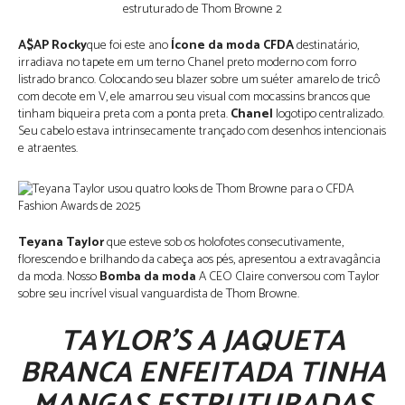
A$AP Rocky
que foi este ano
Ícone da moda CFDA
destinatário,
irradiava no tapete em um terno Chanel preto moderno com forro
listrado branco. Colocando seu blazer sobre um suéter amarelo de tricô
com decote em V, ele amarrou seu visual com mocassins brancos que
tinham biqueira preta com a ponta preta.
Chanel
logotipo centralizado.
Seu cabelo estava intrinsecamente trançado com desenhos intencionais
e atraentes.
Teyana Taylor
que esteve sob os holofotes consecutivamente,
florescendo e brilhando da cabeça aos pés, apresentou a extravagância
da moda. Nosso
Bomba da moda
A CEO Claire conversou com Taylor
sobre seu incrível visual vanguardista de Thom Browne.
TAYLOR’S
A JAQUETA
BRANCA ENFEITADA TINHA