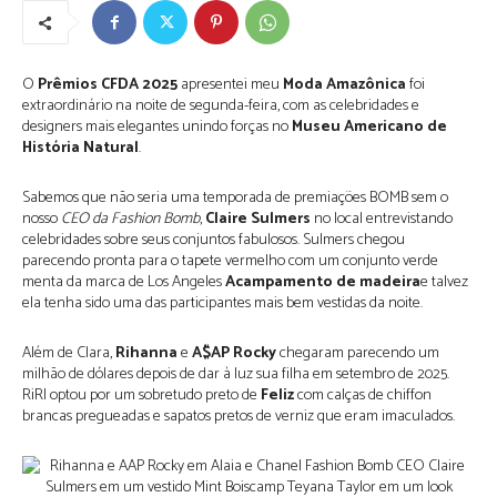
O
Prêmios CFDA 2025
apresentei meu
Moda Amazônica
foi
extraordinário na noite de segunda-feira, com as celebridades e
designers mais elegantes unindo forças no
Museu Americano de
História Natural
.
Sabemos que não seria uma temporada de premiações BOMB sem o
nosso
CEO da Fashion Bomb
,
Claire Sulmers
no local entrevistando
celebridades sobre seus conjuntos fabulosos. Sulmers chegou
parecendo pronta para o tapete vermelho com um conjunto verde
menta da marca de Los Angeles
Acampamento de madeira
e talvez
ela tenha sido uma das participantes mais bem vestidas da noite.
Além de Clara,
Rihanna
e
A$AP Rocky
chegaram parecendo um
milhão de dólares depois de dar à luz sua filha em setembro de 2025.
RiRI optou por um sobretudo preto de
Feliz
com calças de chiffon
brancas pregueadas e sapatos pretos de verniz que eram imaculados.