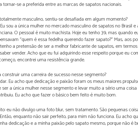
ra tornar-se a preferida entre as marcas de sapatos nacionais.
totalmente masculino, sentiu-se desafiada em algum momento?
Eu sou a única mulher no mercado masculino de sapatos no Brasil e 
inciana. O pessoal é muito machista. Hoje eu tenho 39, mas quando e
pensavam “quem é essa fedelha querendo fazer sapato?” Mas, aos pou
 tenho a pretensão de ser a melhor fabricante de sapatos, em termos
saber vender. Acho que eu fui adquirindo esse respeito porque eu co
 começo, encontrei uma resistência grande.
a construir uma carreira de sucesso nesse segmento?
rodar. Eu acho que dedicação e paixão foram os meus maiores propuls
ser a única mulher nesse segmento e levar muito a sério uma coisa
tribuiu. Eu acho que fazer o básico bem feito é muito bom.
ito: eu não divulgo uma foto blur, sem tratamento. São pequenas cois
 Então, enquanto não sair perfeito, para mim não funciona. Eu acho q
inha dedicação e a minha paixão pelo sapato mesmo, porque não é bu