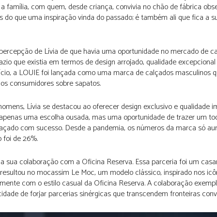
m a família, com quem, desde criança, convivia no chão de fábrica ob
is do que uma inspiração vinda do passado; é também ali que fica a s
a percepção de Lívia de que havia uma oportunidade no mercado de c
azio que existia em termos de design arrojado, qualidade excepcional
nício, a LOUIE foi lançada como uma marca de calçados masculinos q
os consumidores sobre sapatos.
ens, Lívia se destacou ao oferecer design exclusivo e qualidade i
 apenas uma escolha ousada, mas uma oportunidade de trazer um to
 abraçado com sucesso. Desde a pandemia, os números da marca só a
o foi de 26%.
é a sua colaboração com a Oficina Reserva. Essa parceria foi um cas
resultou no mocassim Le Moc, um modelo clássico, inspirado nos icô
tamente com o estilo casual da Oficina Reserva. A colaboração exempl
idade de forjar parcerias sinérgicas que transcendem fronteiras conv