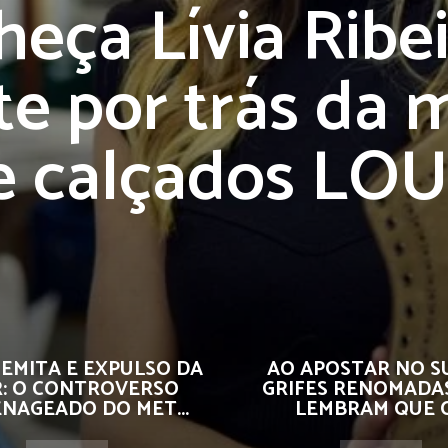
eça Lívia Ribei
e por trás da 
e calçados LOU
EMITA E EXPULSO DA
AO APOSTAR NO S
R: O CONTROVERSO
GRIFES RENOMADA
NAGEADO DO MET...
LEMBRAM QUE O.