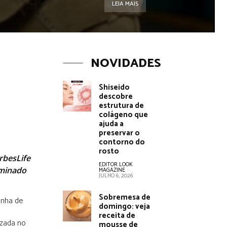
LEIA MAIS
NOVIDADES
Shiseido
descobre
estrutura de
colágeno que
ajuda a
preservar o
contorno do
rosto
rbesLife
EDITOR LOOK
ominado
MAGAZINE
-
JULHO 6, 2026
Sobremesa de
inha de
domingo: veja
receita de
izada no
mousse de