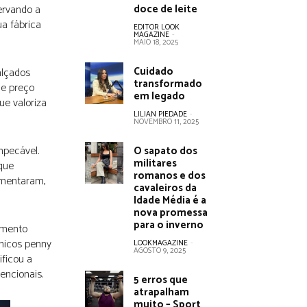
servando a
doce de leite
ua fábrica
EDITOR LOOK
MAGAZINE
-
MAIO 18, 2025
Cuidado
alçados
transformado
 e preço
em legado
ue valoriza
LILIAN PIEDADE
-
NOVEMBRO 11, 2025
mpecável.
O sapato dos
militares
que
romanos e dos
umentaram,
cavaleiros da
Idade Média é a
nova promessa
para o inverno
amento
nicos penny
LOOKMAGAZINE
-
AGOSTO 9, 2025
ificou a
encionais.
5 erros que
atrapalham
muito – Sport