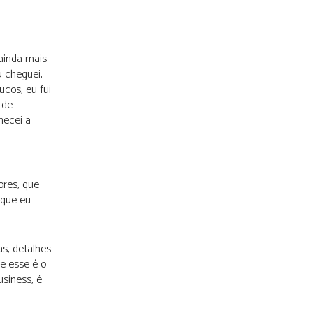
ainda mais
u cheguei,
cos, eu fui
 de
mecei a
ores, que
 que eu
as, detalhes
ue esse é o
siness, é