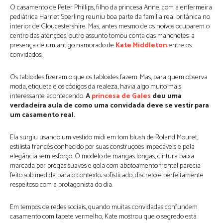
O casamento de Peter Phillips, filho da princesa Anne, com a enfermeira
pediátrica Harriet Sperling reuniu boa parte da família real britânica no
interior de Gloucestershire. Mas, antes mesmo de os noivos ocuparem o
centro das atenções, outro assunto tomou conta das manchetes: a
presença de um antigo namorado de
Kate Middleton
entre os
convidados.
Os tabloides fizeram o que os tabloides fazem. Mas, para quem observa
moda, etiqueta e os códigos da realeza, havia algo muito mais
interessante acontecendo.
A
princesa de Gales
deu uma
verdadeira aula de como uma convidada deve se vestir para
um casamento real.
Ela surgiu usando um vestido midi em tom blush de Roland Mouret,
estilista francês conhecido por suas construções impecáveis e pela
elegância sem esforço. O modelo de mangas longas, cintura baixa
marcada por pregas suaves e gola com abotoamento frontal parecia
feito sob medida para o contexto: sofisticado, discreto e perfeitamente
respeitoso com a protagonista do dia.
Em tempos de redes sociais, quando muitas convidadas confundem
casamento com tapete vermelho, Kate mostrou que o segredo está