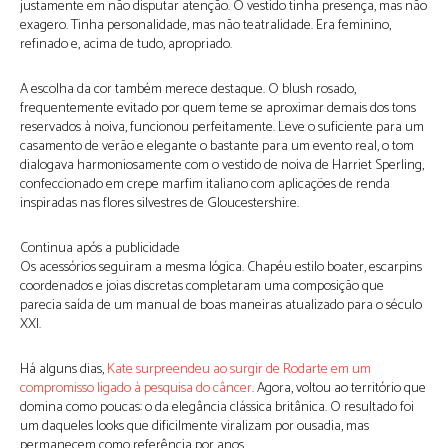
justamente em não disputar atenção. O vestido tinha presença, mas não
exagero. Tinha personalidade, mas não teatralidade. Era feminino,
refinado e, acima de tudo, apropriado.
A escolha da cor também merece destaque. O blush rosado,
frequentemente evitado por quem teme se aproximar demais dos tons
reservados à noiva, funcionou perfeitamente. Leve o suficiente para um
casamento de verão e elegante o bastante para um evento real, o tom
dialogava harmoniosamente com o vestido de noiva de Harriet Sperling,
confeccionado em crepe marfim italiano com aplicações de renda
inspiradas nas flores silvestres de Gloucestershire.
Continua após a publicidade
Os acessórios seguiram a mesma lógica. Chapéu estilo boater, escarpins
coordenados e joias discretas completaram uma composição que
parecia saída de um manual de boas maneiras atualizado para o século
XXI.
Há alguns dias,
Kate surpreendeu ao surgir de Rodarte em um
compromisso ligado à pesquisa do câncer
. Agora, voltou ao território que
domina como poucas: o da elegância clássica britânica. O resultado foi
um daqueles looks que dificilmente viralizam por ousadia, mas
permanecem como referência por anos.