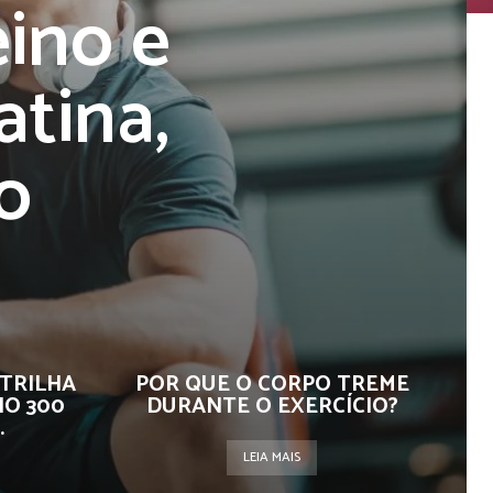
eino e
atina,
o
 TRILHA
POR QUE O CORPO TREME
NO 300
DURANTE O EXERCÍCIO?
.
LEIA MAIS