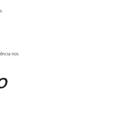
s.
tência nos
O