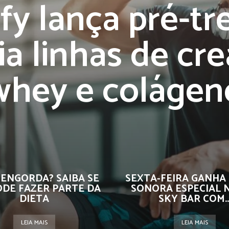
fy lança pré-tr
a linhas de cre
whey e colágen
 ENGORDA? SAIBA SE
SEXTA-FEIRA GANHA
ODE FAZER PARTE DA
SONORA ESPECIAL 
DIETA
SKY BAR COM..
LEIA MAIS
LEIA MAIS