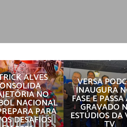
TRICK ALVES
VERSA PODC
ONSOLIDA
INAUGURA 
AJETÓRIA NO
FASE E PASSA 
BOL NACIONAL
GRAVADO 
 PREPARA PARA
ESTÚDIOS DA 
OS DESAFIOS
TV