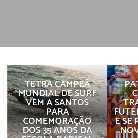
TETRA CAMPEÃ
PA
MUNDIAL DE SURF
C
VEM A SANTOS
TR
PARA
FUTE
COMEMORAÇÃO
E SE
DOS 35 ANOS DA
NOV