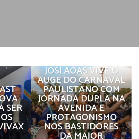
JOSI AOAS VIVE O
AUGE DO CARNAVAL
AST
PAULISTANO COM
NOVA
JORNADA DUPLA NA
A SER
AVENIDA E
NOS
PROTAGONISMO
VIVAX
NOS BASTIDORES
DA MAIOR