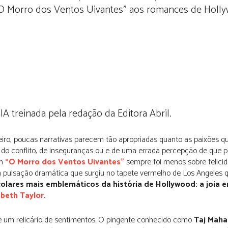
 “O Morro dos Ventos Uivantes” aos romances de Holl
 treinada pela redação da Editora Abril.
reiro, poucas narrativas parecem tão apropriadas quanto as paixões q
 conflito, de inseguranças ou e de uma errada percepção de que 
em
“O Morro dos Ventos Uivantes”
sempre foi menos sobre felici
a pulsação dramática que surgiu no tapete vermelho de Los Angeles
lares mais emblemáticos da história de Hollywood:
a joia 
abeth Taylor
.
e um relicário de sentimentos. O pingente conhecido como
Taj Maha