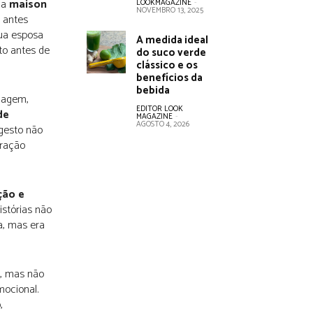
la
maison
LOOKMAGAZINE
-
NOVEMBRO 13, 2025
a antes
sua esposa
A medida ideal
to antes de
do suco verde
clássico e os
benefícios da
bebida
viagem,
EDITOR LOOK
de
MAGAZINE
-
AGOSTO 4, 2026
gesto não
tração
ção e
istórias não
a, mas era
m, mas não
ocional.
,