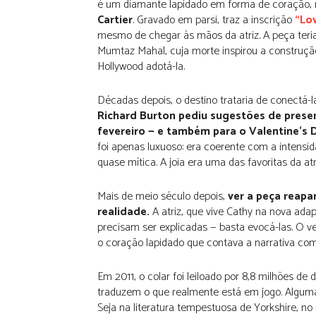
é um diamante lapidado em forma de coração, m
Cartier
. Gravado em parsi, traz a inscrição
“Lov
mesmo de chegar às mãos da atriz. A peça teri
Mumtaz Mahal, cuja morte inspirou a construçã
Hollywood adotá-la.
Décadas depois, o destino trataria de conectá-
Richard Burton pediu sugestões de present
fevereiro — e também para o Valentine’s 
foi apenas luxuoso: era coerente com a intensi
quase mítica. A joia era uma das favoritas da at
Mais de meio século depois,
ver a peça reapa
realidade.
A atriz, que vive Cathy na nova ada
precisam ser explicadas — basta evocá-las. O ve
o coração lapidado que contava a narrativa com
Em 2011, o colar foi leiloado por 8,8 milhões d
traduzem o que realmente está em jogo. Algum
Seja na literatura tempestuosa de Yorkshire, 