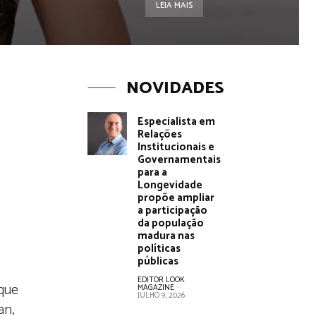
LEIA MAIS
NOVIDADES
Especialista em
Relações
Institucionais e
Governamentais
para a
Longevidade
propõe ampliar
a participação
da população
madura nas
políticas
públicas
EDITOR LOOK
que
MAGAZINE
-
JULHO 9, 2026
an,