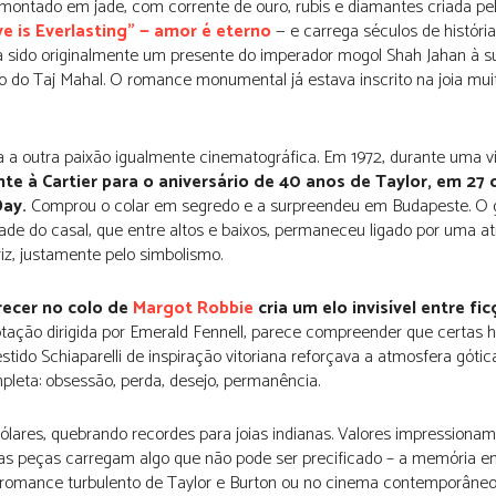
ontado em jade, com corrente de ouro, rubis e diamantes criada pe
e is Everlasting” — amor é eterno
— e carrega séculos de históri
a sido originalmente um presente do imperador mogol Shah Jahan à 
o do Taj Mahal. O romance monumental já estava inscrito na joia mui
la a outra paixão igualmente cinematográfica. Em 1972, durante uma 
e à Cartier para o aniversário de 40 anos de Taylor, em 27 
Day.
Comprou o colar em segredo e a surpreendeu em Budapeste. O 
dade do casal, que entre altos e baixos, permaneceu ligado por uma a
riz, justamente pelo simbolismo.
recer no colo de
Margot Robbie
cria um elo invisível entre fic
ptação dirigida por Emerald Fennell, parece compreender que certas h
stido Schiaparelli de inspiração vitoriana reforçava a atmosfera gótic
pleta: obsessão, perda, desejo, permanência.
e dólares, quebrando recordes para joias indianas. Valores impressiona
as peças carregam algo que não pode ser precificado – a memória em
no romance turbulento de Taylor e Burton ou no cinema contemporâneo