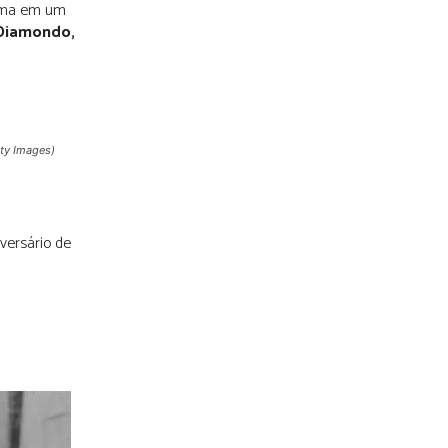
orma em um
 Diamondo,
ty Images)