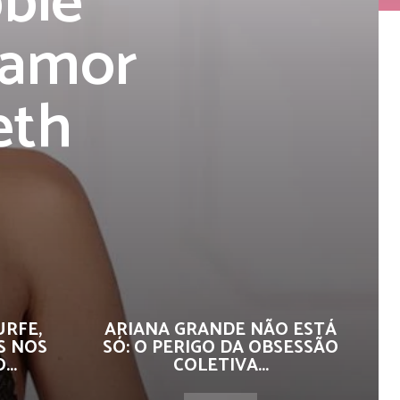
bie
 amor
eth
URFE,
ARIANA GRANDE NÃO ESTÁ
S NOS
SÓ: O PERIGO DA OBSESSÃO
..
COLETIVA...