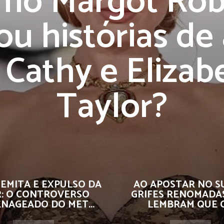
mo Margot Rob
ou histórias de
 Cathy e Elizab
Taylor?
EMITA E EXPULSO DA
AO APOSTAR NO S
R: O CONTROVERSO
GRIFES RENOMADA
NAGEADO DO MET...
LEMBRAM QUE O.