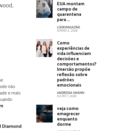
EUA montam
ywood,
campo de
quarentena
para …
LOOKMAGAZINE
-
JUNHO 2, 2026
Como
experiências de
vida influenciam
decisões e
comportamentos?
Imersão propõe
reflexão sobre
ue
padrões
emocionais
pode não
dade e mais
ANDRESSA GNANN
-
JULHO 1, 2026
 quando
em
veja como
emagrecer
enquanto
dorme
l Diamond